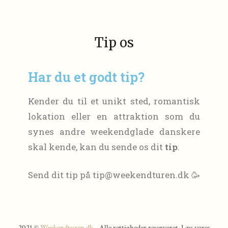
Tip os
Har du et godt tip?
Kender du til et unikt sted, romantisk
lokation eller en attraktion som du
synes andre weekendglade danskere
skal kende, kan du sende os dit
tip
.
Send dit tip på tip@weekendturen.dk 🥳
2021 ©
Weekendturen.dk
- Alle rettigheder reserveret. Læs vores