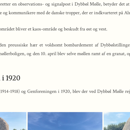
retter en observations- og signalpost i Dybbøl Mølle, betyder det at
ere og kommunikere med de danske tropper, der er indkvarteret på Als
området bliver et kaos-område og beskudt fra øst og vest.
 den preussiske hær et voldsomt bombardement af Dybbølstillinge
llerboligen, og den 10. april blev selve møllen ramt af en granat, o
i 1920
 (1914-1918) og Genforeningen i 1920, blev der ved Dybbøl Mølle re