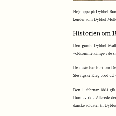
Højt oppe på Dybbøl Bank
kender som Dybbøl Mølle.
Historien om 
Den gamle Dybbøl Mølle 
voldsomme kampe i de sle
De fleste har hørt om De
Slesvigske Krig brød ud 
Den 1. februar 1864 gik
Dannevirke. Allerede den
danske soldater til Dybbø