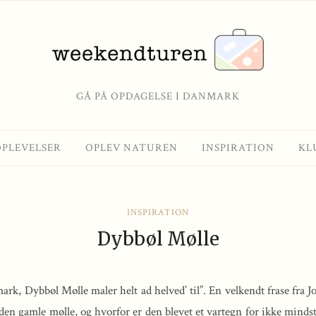
GÅ PÅ OPDAGELSE I DANMARK
OPLEVELSER
OPLEV NATUREN
INSPIRATION
KL
INSPIRATION
Dybbøl Mølle
mark, Dybbøl Mølle maler helt ad helved’ til”. En velkendt frase fr
 den gamle mølle, og hvorfor er den blevet et vartegn for ikke minds