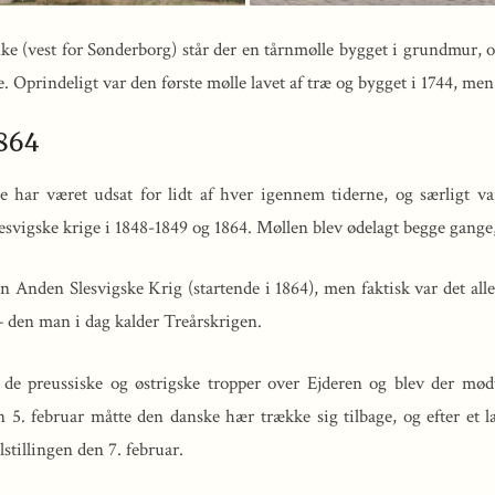
e (vest for Sønderborg) står der en tårnmølle bygget i grundmur, op
 Oprindeligt var den første mølle lavet af træ og bygget i 1744, men
1864
har været udsat for lidt af hver igennem tiderne, og særligt v
svigske krige i 1848-1849 og 1864. Møllen blev ødelagt begge gange
n Anden Slesvigske Krig (startende i 1864), men faktisk var det alle
– den man i dag kalder Treårskrigen.
 de preussiske og østrigske tropper over Ejderen og blev der mø
 5. februar måtte den danske hær trække sig tilbage, og efter et 
lstillingen den 7. februar.