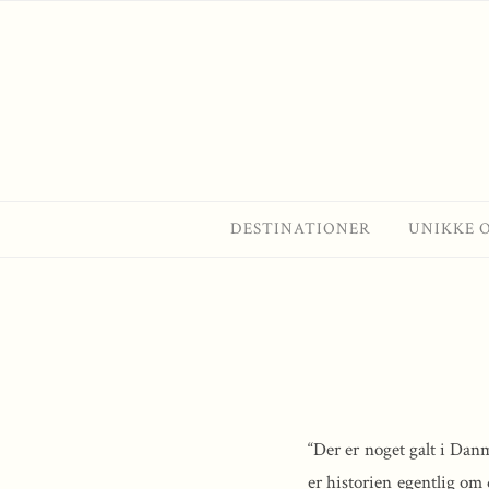
Skip
to
content
DESTINATIONER
UNIKKE 
“Der er noget galt i Dan
er historien egentlig om