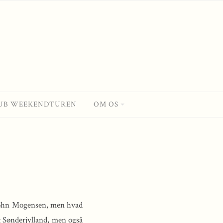
UB WEEKENDTUREN
OM OS
a John Mogensen, men hvad
t Sønderjylland, men også